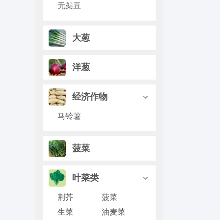
无架豆
大葱
洋葱
经济作物

马铃薯
菠菜
叶菜类

荆芥
菠菜
生菜
油麦菜