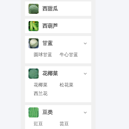
西甜瓜
西葫芦
甘蓝

圆球甘蓝
牛心甘蓝
花椰菜

花椰菜
松花菜
西兰花
豆类

豇豆
芸豆