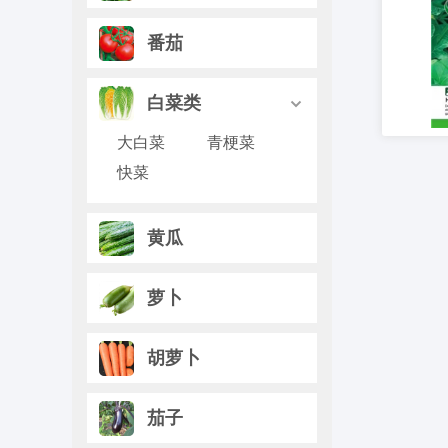
番茄
白菜类

大白菜
青梗菜
快菜
黄瓜
萝卜
胡萝卜
茄子