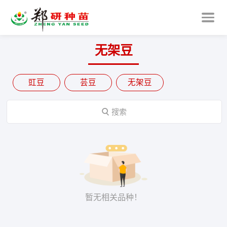
无架豆
豇豆
芸豆
无架豆

搜索
暂无相关品种！