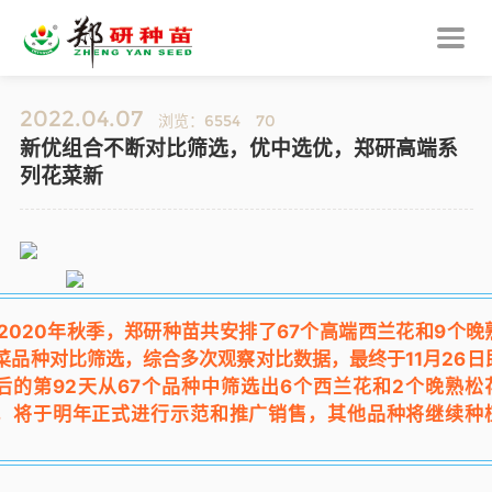
2022.04.07
浏览：6554
70
新优组合不断对比筛选，优中选优，郑研高端系
列花菜新
2020年秋季，郑研种苗共安排了67个高端西兰花和9个晚
菜品种对比筛选，综合多次观察对比数据，最终于11月26日
后的第92天从67个品种中筛选出6个西兰花和2个晚熟松
，将于明年正式进行示范和推广销售，其他品种将继续种
。