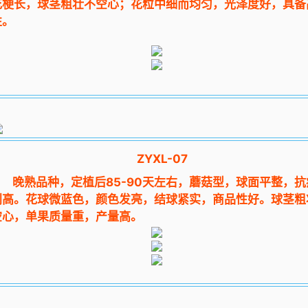
花梗长，球茎粗壮不空心；花粒中细而均匀，光泽度好，具备
性。
ZYXL-07
晚熟品种，定植后85-90天左右，蘑菇型，球面平整，抗
别高。花球微蓝色，颜色发亮，
结球紧实，商品性好。球茎粗
空心
，单果质量重，产量高。