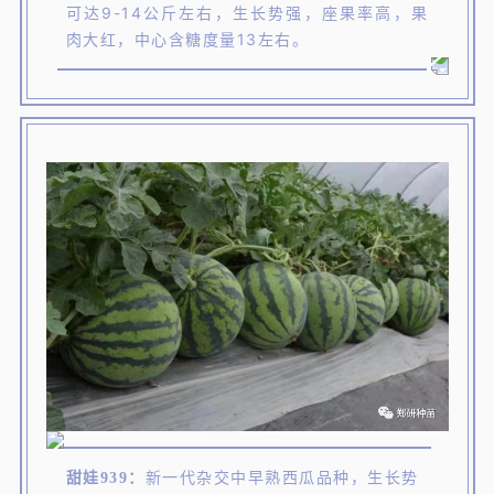
可达9-14公斤左右，生长势强，座果率高，果
肉大红，中心含糖度量13左右。
甜娃939：
新一代杂交中早熟西瓜品种，生长势