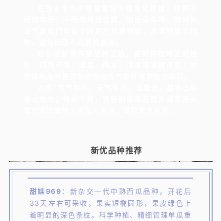
在农业生产中要掌握好冷暖变化规律，根据不
同的年份、不同的地理位置、地形条件等，随时关
注气象部门对各个时期的预测预报，合理种植农作
物，避免出现不必要的损失。
在引进新的作物品种之前，要对种植地区的地
形、四周环境、温度、降水、湿度等掌握清楚，对
引进的品种是否适应当地的气象环境要充分调研。
大寒”节气期间，天气寒冷、湿度低，植物已经
停止生长，特别干枯，要特别注意在野外烧荒用火
或在家取暖烤火等用火安全，提防发生火灾。
新优品种推荐
甜娃969
：
新杂交一代中熟西瓜品种，开花后
33天左右可采收，果实短椭圆形，果皮绿色上
着明显的深色条纹。科学种植、精细管理单瓜重