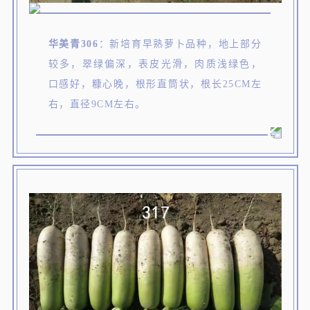
华美青306
：新培育早熟萝卜品种，地上部分
较多，翠绿偏深，表皮光滑，肉质浅绿色，
口感好，糠心晚，根形直筒状，根长25CM左
右，直径9CM左右。