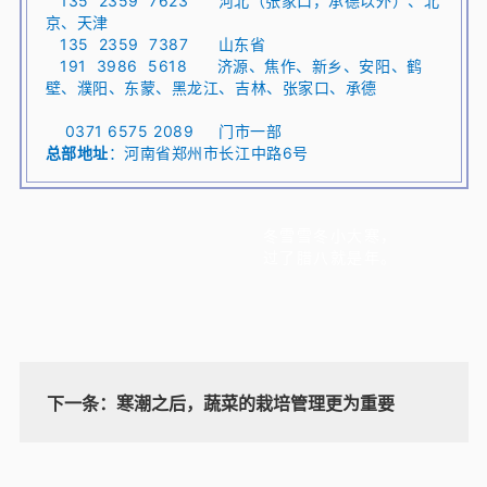
135 2359 7623 河北（张家口，承德以外）、北
京、天津
135 2359 7387 山东省
191 3986 5618 济源、焦作、新乡、安阳、鹤
壁、濮阳、东蒙、黑龙江、吉林、张家口、承德
0371 6575 2089 门市一部
总部地址
：河南省郑州市长江中路6号
冬雪雪冬小大寒，
过了腊八就是年。
下一条：
寒潮之后，蔬菜的栽培管理更为重要