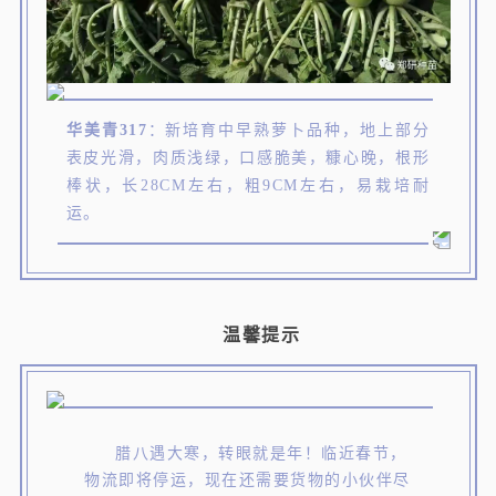
华美青317
：新培育中早熟萝卜品种，地上部分
表皮光滑，肉质浅绿，口感脆美，糠心晚，根形
棒状，长28CM左右，粗9CM左右，易栽培耐
运。
温馨提示
腊八遇大寒，转眼就是年！临近春节，
物流即将停运，现在还需要货物的小伙伴尽