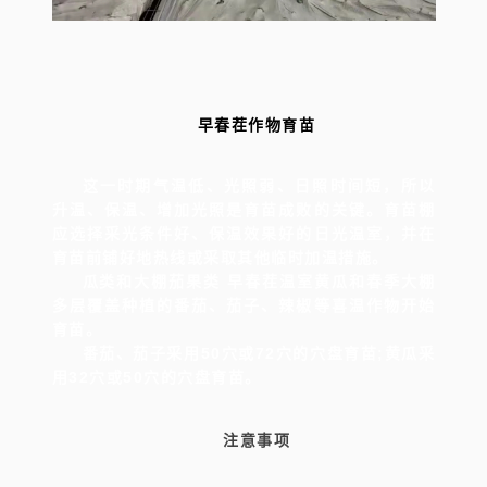
早春茬作物育苗
这一时期气温低、光照弱、日照时间短，所以
升温、保温、增加光照是育苗成败的关键。育苗棚
应选择采光条件好、保温效果好的日光温室，并在
育苗前铺好地热线或采取其他临时加温措施。
瓜类和大棚茄果类 早春茬温室黄瓜和春季大棚
多层覆盖种植的番茄、茄子、辣椒等喜温作物开始
育苗。
番茄、茄子采用50穴或72穴的穴盘育苗;黄瓜采
用32穴或50穴的穴盘育苗。
注意事项