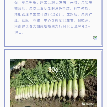
强，座果率高，座果后30天左右可采收，果实短
椭圆形，果皮上着明显的深色条纹，科学种植，
精细管理单果重可达9-12公斤。成熟后，果肉鲜
红、细腻、脆甜，中心含糖度13左右，耐贮运。
河南建议春大棚栽培播期为12月10日至翌年2月
10日。