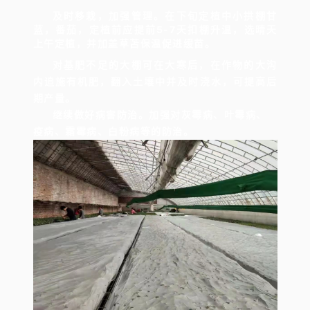
及时移栽，加强管理。在下旬定植中小拱棚甘
蓝，番茄，定植前应提前5-7天扣棚升温，选晴天
上午定植，并加盖草苫保温促进缓苗。
对基肥不足的大棚可在大寒后，在作物的大沟
内追施有机肥，翻入土壤中并及时浇水，可提高后
期产量。
继续做好病害防治。加强对灰霉病、叶霉病、
疫病、霜霉病、白粉病等的防治。